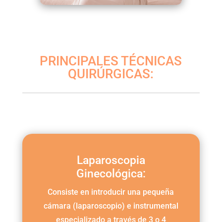
PRINCIPALES TÉCNICAS
QUIRÚRGICAS:
Laparoscopia
Ginecológica:
Consiste en introducir una pequeña
cámara (laparoscopio) e instrumental
especializado a través de 3 o 4