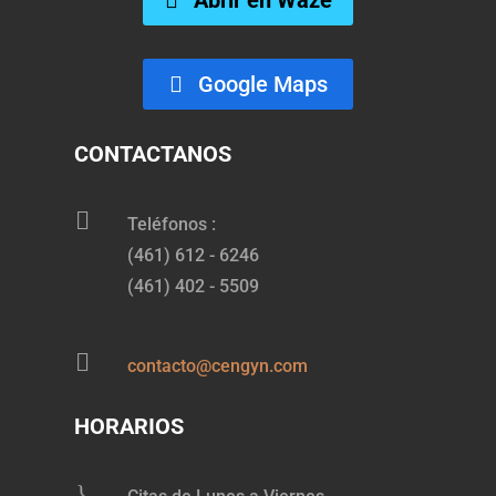
Google Maps
CONTACTANOS

Teléfonos :
(461) 612 - 6246
(461) 402 - 5509

contacto@cengyn.com
HORARIOS
}